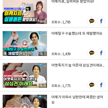
어깨치료, 실버버튼 받았어요!
05:31
조회수
1,795
어깨탈구 수술했는데 또 재발했어요
05:31
조회수
1,439
어깻죽지가 늘 아픈데 삼십견이래요...
05:01
조회수
1,775
어깨가 아파서 남편한테 짜증만 냈어
요