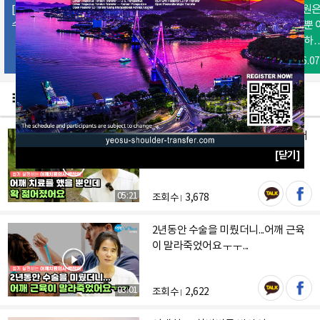
[여수] 여수를 빛낼 여
[거창] 모두가 스마일
[부산] 좋은 병원은
수백병원
~ 내 집같이 편안하게
어난 의료기술 뿐 
치료 잘 받았습니다
니라 환자를 대하
따뜻한 마음에서 
2026.08.05
2026.07.17
2026.07
어깨 치료를 했을 뿐인데 확 젊어졌어
요
[닫기]
05:21
조회수
3,678
2년동안 수술을 미뤘더니...어깨 근육
이 말라죽었어요ㅜㅜ...
03:01
조회수
2,622