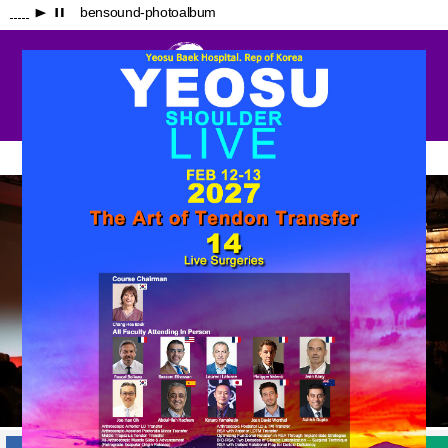
bensound-photoalbum
p
q
어깨가 아파요
병원소개
내가 경험한 여수백병원
상담예약